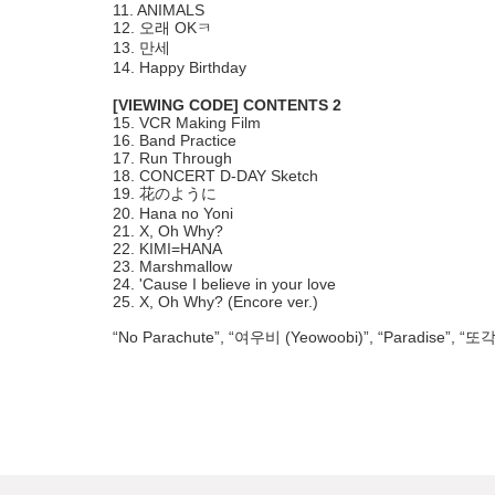
11. ANIMALS
12. 오래 OKㅋ
13. 만세
14. Happy Birthday
[VIEWING CODE] CONTENTS 2
15. VCR Making Film
16. Band Practice
17. Run Through
18. CONCERT D-DAY Sketch
19. 花のように
20. Hana no Yoni
21. X, Oh Why?
22. KIMI=HANA
23. Marshmallow
24. 'Cause I believe in your love
25. X, Oh Why? (Encore ver.)
“No Parachute”, “여우비 (Yeowoobi)”, “Paradise”