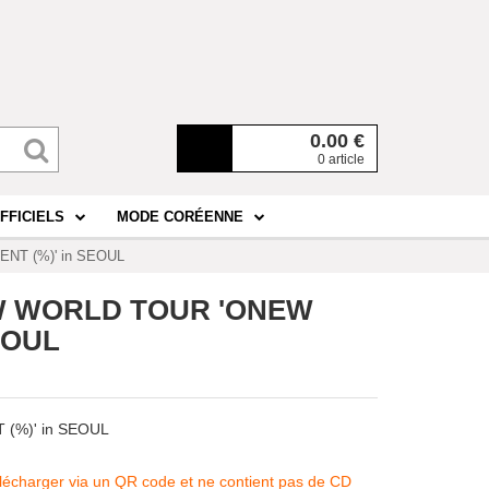
0.00
€
0 article
FFICIELS
MODE CORÉENNE
NT (%)' in SEOUL
EW WORLD TOUR 'ONEW
EOUL
(%)' in SEOUL
télécharger via un QR code et ne contient pas de CD