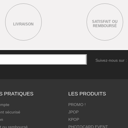
SATISFAIT OU
LIVRAISON
REMBOURSÉ
Suivez-nous sur :
S PRATIQUES
LES PRODUITS
ompte
PROMO !
nt sécurisé
JPOP
on
KPOP
it ou remboursé
PHOTOCARD EVENT