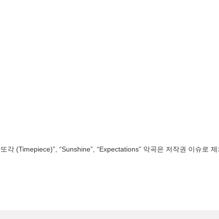
, “또각또각 (Timepiece)”, “Sunshine”, “Expectations” 악곡은 저작권 이