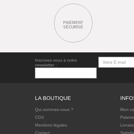
PAIEMENT
SÉCURISÉ
Inscrivez-vous à notre
newsletter :
LA BOUTIQUE
INFO
Qui sommes-nous ?
Mon c
CGV
Paieme
Mentions légales
Livrais
Contact
Satisfa