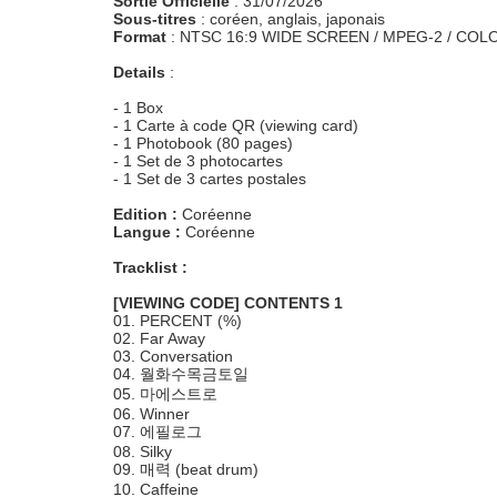
Sortie Officielle
: 31/07/2026
Sous-titres
: coréen, anglais, japonais
Format
: NTSC 16:9 WIDE SCREEN / MPEG-2 / COL
Details
:
- 1 Box
- 1 Carte à code QR (viewing card)
- 1 Photobook (80 pages)
- 1 Set de 3 photocartes
- 1 Set de 3 cartes postales
Edition :
Coréenne
Langue :
Coréenne
Tracklist :
[VIEWING CODE] CONTENTS 1
01. PERCENT (%)
02. Far Away
03. Conversation
04. 월화수목금토일
05. 마에스트로
06. Winner
07. 에필로그
08. Silky
09. 매력 (beat drum)
10. Caffeine