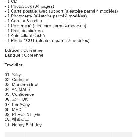
- 1 CD
- 1 Photobook (84 pages)
- 1 Carte postale avec support (aléatoire parmi 4 modèles)
- 1 Photocarte (aléatoire parmi 4 modèles)
- 1 Carte à 8 codes
- 1 Poster plié (aléatoire parmi 4 modèles)
- 1 Pack de stickers
- 1 Autocollant caché
- 1 Photo 4CUT (aléatoire parmi 2 modèles)
Edition
: Coréenne
Langue
: Coréenne
Tracklist
:
01. Silky
02. Caffeine
03. Marshmallow
04. ANIMALS
05. Confidence
06. 오래 OKㅋ
07. Far Away
08. MAD
09. PERCENT (%)
10. 에필로그
11. Happy Birthday