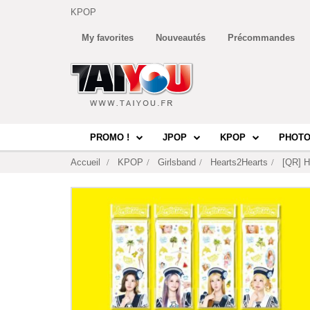
KPOP
My favorites
Nouveautés
Précommandes
PROMO !
JPOP
KPOP
PHOTO
Accueil
KPOP
Girlsband
Hearts2Hearts
[QR] H