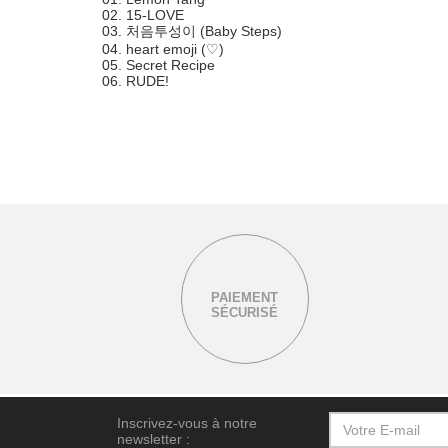
02. 15-LOVE
03. 처음투성이 (Baby Steps)
04. heart emoji (♡)
05. Secret Recipe
06. RUDE
!
PAIEMENT
SÉCURISÉ
Inscrivez-vous à notre
newsletter :