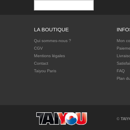
LA BOUTIQUE
INFO
Qui sommes-nous ?
Mon c
CGV
Paieme
Mentions légales
Livrais
Contact
Satisfa
Taiyou Paris
FAQ
Plan du
©
TAIY