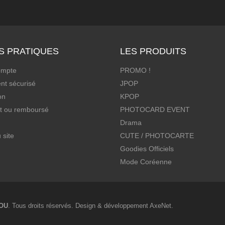
S PRATIQUES
LES PRODUITS
ompte
PROMO !
nt sécurisé
JPOP
on
KPOP
it ou remboursé
PHOTOCARD EVENT
Drama
 site
CUTE / PHOTOCARTE
Goodies Officiels
Mode Coréenne
OU
. Tous droits réservés. Design & développement
AxeNet
.