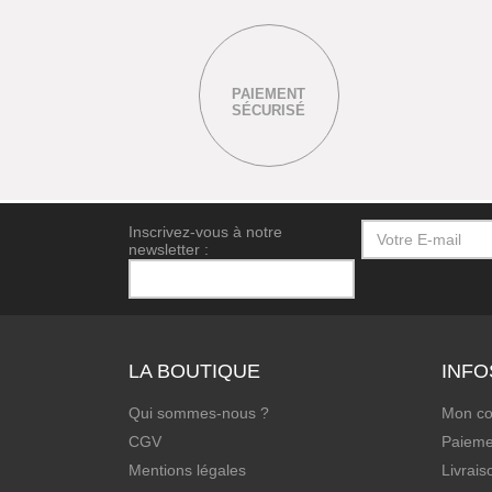
PAIEMENT
SÉCURISÉ
Inscrivez-vous à notre
newsletter :
LA BOUTIQUE
INFO
Qui sommes-nous ?
Mon c
CGV
Paieme
Mentions légales
Livrais