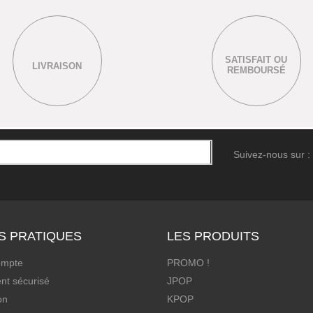
SATISFAIT OU
LIVRAISON
REMBOURSÉ
Suivez-nous sur :
S PRATIQUES
LES PRODUITS
ompte
PROMO !
nt sécurisé
JPOP
on
KPOP