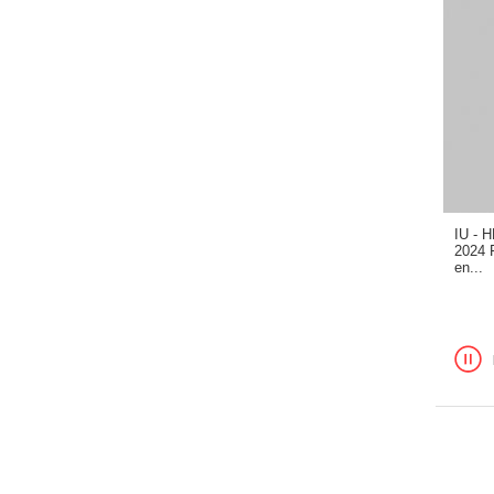
IU -
2024 F
en...