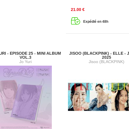
21.00
€
Expédié en 48h
URI - EPISODE 25 - MINI ALBUM
JISOO (BLACKPINK) - ELLE - 
VOL.3
2025
Jo Yuri
Jisoo (BLACKPINK)