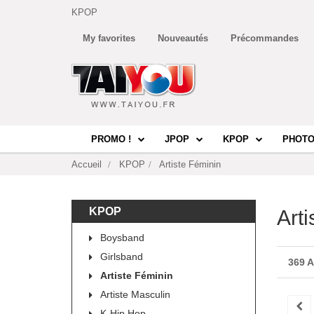
KPOP
My favorites
Nouveautés
Précommandes
PROMO !
JPOP
KPOP
PHOTO
Accueil
KPOP
Artiste Féminin
KPOP
Art
Boysband
Girlsband
369 
Artiste Féminin
Artiste Masculin
K-Hip Hop