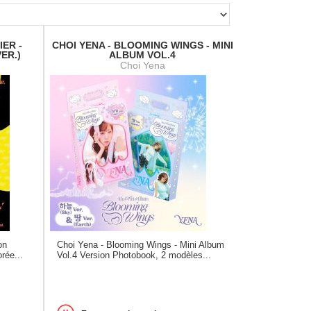
ER -
CHOI YENA - BLOOMING WINGS - MINI
ER.)
ALBUM VOL.4
Choi Yena
on
Choi Yena - Blooming Wings - Mini Album
rée...
Vol.4 Version Photobook, 2 modèles...