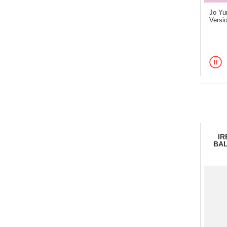
Jo Yur
Versi
IR
BAL