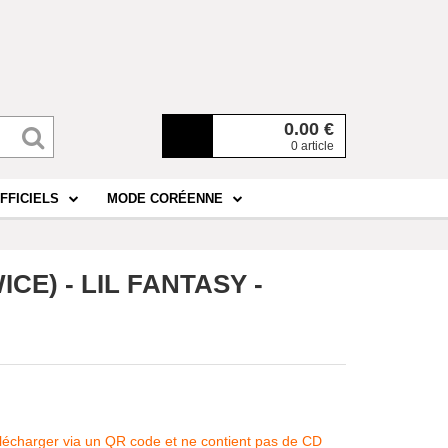
0.00
€
0 article
FFICIELS
MODE CORÉENNE
E) - LIL FANTASY -
télécharger via un QR code et ne contient pas de CD