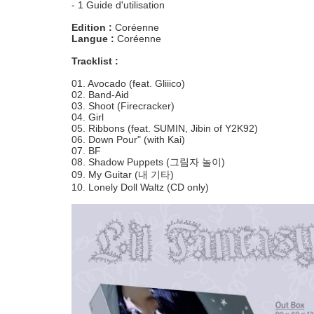
- 1 Guide d'utilisation
Edition :
Coréenne
Langue :
Coréenne
Tracklist :
01. Avocado (feat. Gliiico)
02. Band-Aid
03. Shoot (Firecracker)
04. Girl
05. Ribbons (feat. SUMIN, Jibin of Y2K92)
06. Down Pour" (with Kai)
07. BF
08. Shadow Puppets (그림자 놀이)
09. My Guitar (내 기타)
10. Lonely Doll Waltz (CD only)