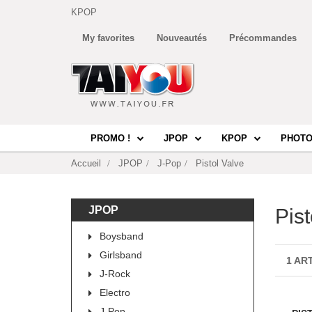
KPOP
My favorites
Nouveautés
Précommandes
PROMO !
JPOP
KPOP
PHOTO
Accueil
JPOP
J-Pop
Pistol Valve
JPOP
Pist
Boysband
Girlsband
1 AR
J-Rock
Electro
J-Pop