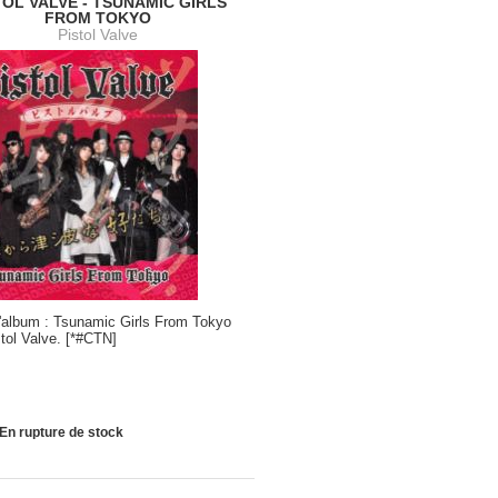
TOL VALVE - TSUNAMIC GIRLS
FROM TOKYO
Pistol Valve
l'album : Tsunamic Girls From Tokyo
tol Valve. [*#CTN]
En rupture de stock