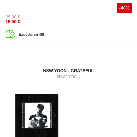
-48%
29.00
€
15.00
€
Expédié en 48h
NSW YOON - GRATEFUL
NSW YOON