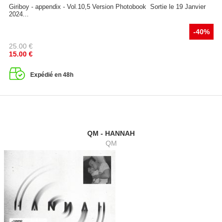
Giriboy - appendix - Vol.10,5 Version Photobook Sortie le 19 Janvier
2024...
-40%
25.00
€
15.00
€
Expédié en 48h
QM - HANNAH
QM