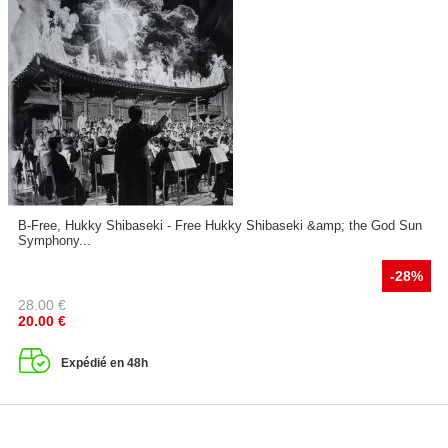
B-Free, Hukky Shibaseki - Free Hukky Shibaseki &amp; the God Sun
Symphony...
-28%
28.00
€
20.00
€
Expédié en 48h