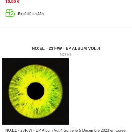
10.00
€
Expédié en 48h
NO:EL - 23'F/W - EP ALBUM VOL.4
NO:EL
NO:EL - 23'F/W - EP Album Vol.4 Sortie le 5 Décembre 2023 en Corée