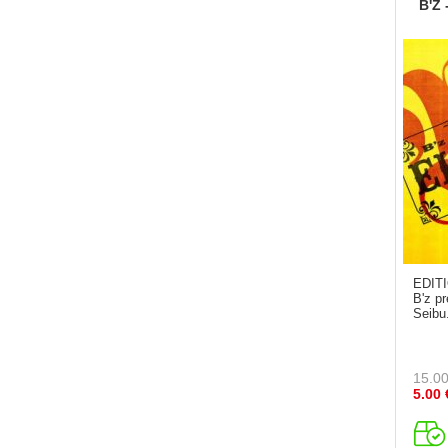
B'Z
EDITI
B'z p
Seibu.
15.0
5.00