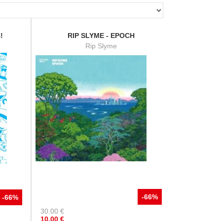
!
RIP SLYME - EPOCH
Rip Slyme
-66%
-66%
30.00
€
10.00
€