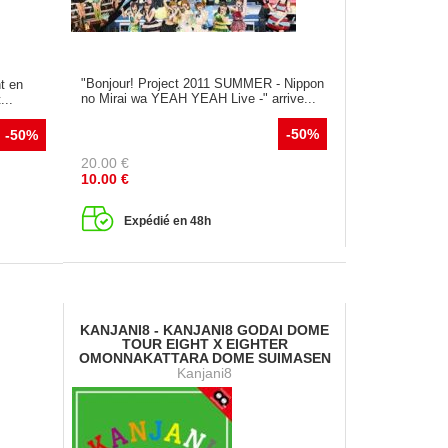
"Bonjour! Project 2011 SUMMER - Nippon
t en
no Mirai wa YEAH YEAH Live -" arrive...
...
-50%
-50%
20.00
€
10.00
€
Expédié en 48h
KANJANI8 - KANJANI8 GODAI DOME
TOUR EIGHT X EIGHTER
OMONNAKATTARA DOME SUIMASEN
Kanjani8