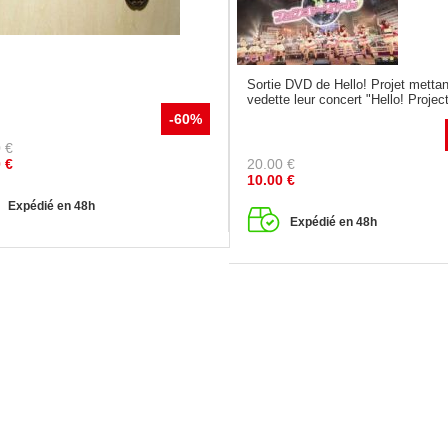
Sortie DVD de Hello! Projet mettan
vedette leur concert "Hello! Project
-60%
0
€
20.00
€
0
€
10.00
€
Expédié en 48h
Expédié en 48h