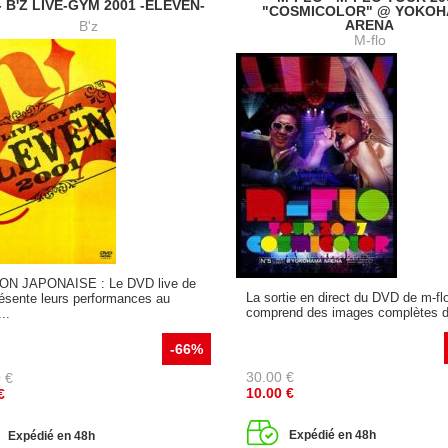
 - B'Z LIVE-GYM 2001 -ELEVEN-
"COSMICOLOR" @ YOKO
ARENA
B'z
M-flo
ON JAPONAISE : Le DVD live de
La sortie en direct du DVD de m-fl
résente leurs performances au
comprend des images complètes de
..
-66%
30.00
€
0
€
10.00
€
€
Expédié en 48h
Expédié en 48h