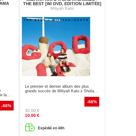
HAMA
THE BEST [W/ DVD, EDITION LIMITÉE]
Miliyah Kato
Le premier et dernier album des plus
o
grands succès de Miliyah Kato x Shota...
 la...
-66%
-66%
30.00
€
10.00
€
Expédié en 48h