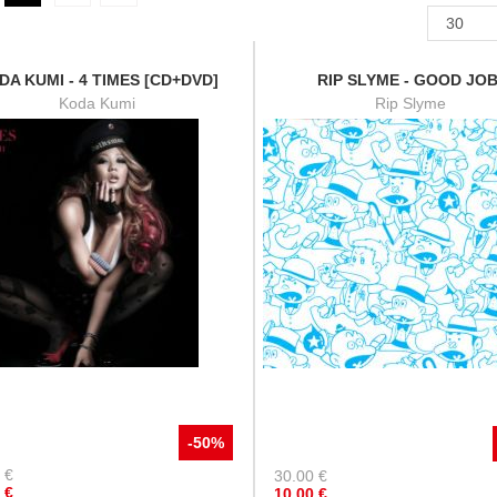
DA KUMI - 4 TIMES [CD+DVD]
RIP SLYME - GOOD JOB
Koda Kumi
Rip Slyme
-50%
€
30.00
€
€
10.00
€