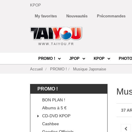
KPOP
My favorites
Nouveautés
Précommandes
PROMO !
JPOP
KPOP
PHOTO
Accueil
PROMO !
Musique Japonaise
PROMO !
Mus
BON PLAN !
Albums à 5 €
37 A
CD-DVD KPOP
Cashbee
Goodies Officiels