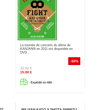
La tournée de concerts du dôme de
KANJANI8 en 2011 est disponible en
DVD...
-50%
30.00
€
15.00
€
Expédié en 48h
07
MILIYAH KATO X SHOTA SHIMIZU -