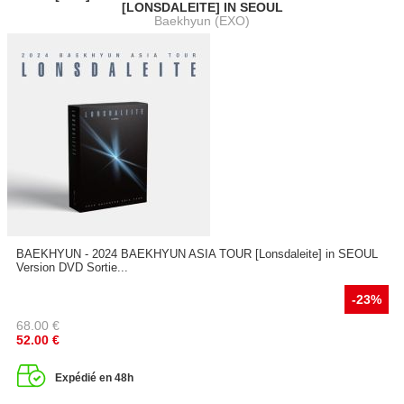
[LONSDALEITE] IN SEOUL
Baekhyun (EXO)
BAEKHYUN - 2024 BAEKHYUN ASIA TOUR [Lonsdaleite] in SEOUL
Version DVD Sortie...
-23%
68.00
€
52.00
€
Expédié en 48h