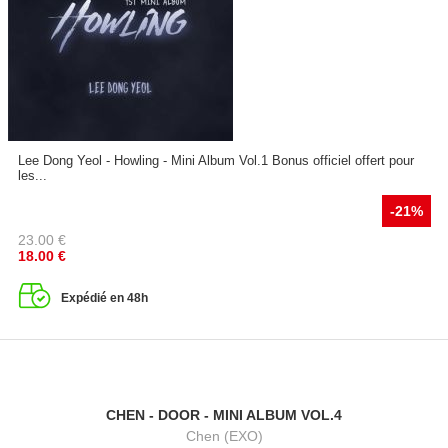
Lee Dong Yeol - Howling - Mini Album Vol.1 Bonus officiel offert pour
les...
-21%
23.00
€
18.00
€
Expédié en 48h
CHEN - DOOR - MINI ALBUM VOL.4
Chen (EXO)