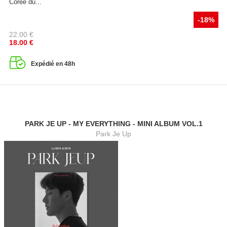
Corée du...
-18%
22.00
€
18.00
€
Expédié en 48h
PARK JE UP - MY EVERYTHING - MINI ALBUM VOL.1
Park Je Up