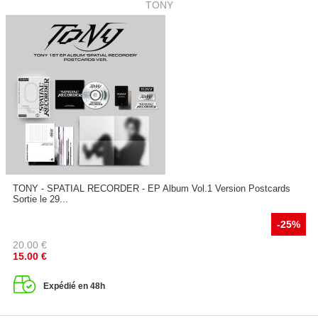
TONY
TONY - SPATIAL RECORDER - EP Album Vol.1 Version Postcards
Sortie le 29...
-25%
20.00
€
15.00
€
Expédié en 48h