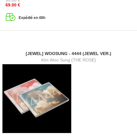
90.00
€
69.00
€
Expédié en 48h
[JEWEL] WOOSUNG - 4444 (JEWEL VER.)
Kim Woo Sung (THE ROSE)