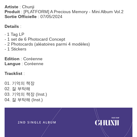
Artiste
: Chunji
Produit
: [PLATFORM] A Precious Memory - Mini Album Vol.2
Sortie Officielle
: 07/05/2024
Details
:
1 Tag LP
-
- 1 set de 6 Photocard Concept
- 2 Photocards (aléatoires parmi 4 modèles)
- 1 Stickers
Edition
: Coréenne
Langue
: Coréenne
Tracklist
:
01. 기억의 책장
02. 잘 부탁해
03. 기억의 책장 (Inst.)
04. 잘 부탁해 (Inst.)