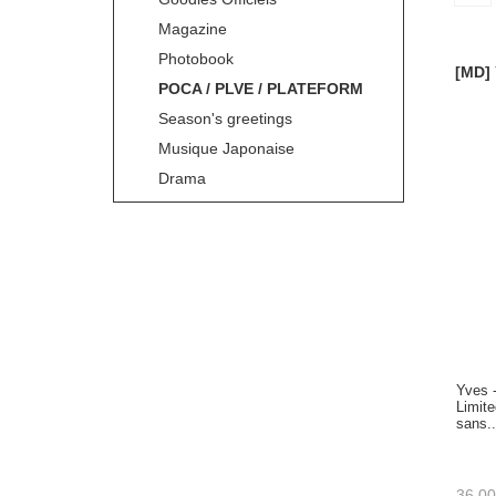
Magazine
Photobook
[MD]
POCA / PLVE / PLATEFORM
Season's greetings
Musique Japonaise
Drama
Yves 
Limit
sans..
36.00