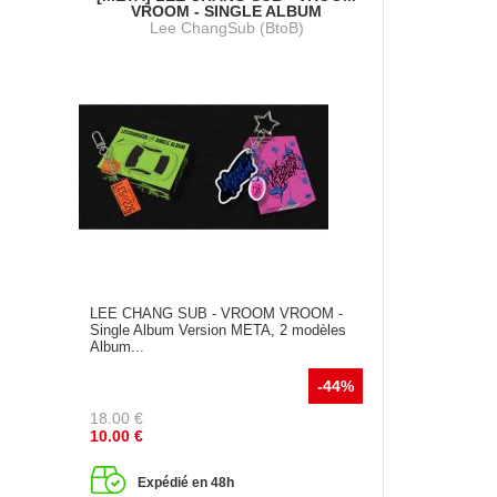
VROOM - SINGLE ALBUM
Lee ChangSub (BtoB)
LEE CHANG SUB - VROOM VROOM -
Single Album Version META, 2 modèles
Album...
-44%
18.00
€
10.00
€
Expédié en 48h