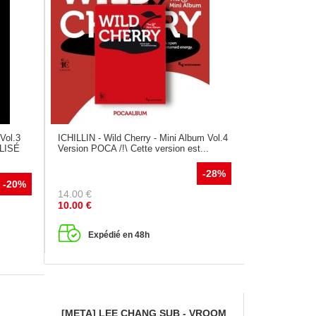
Vol.3
ICHILLIN - Wild Cherry - Mini Album Vol.4
ALISÉ
Version POCA /!\ Cette version est...
-28%
-20%
14.00
€
10.00
€
Expédié en 48h
[META] LEE CHANG SUB - VROOM