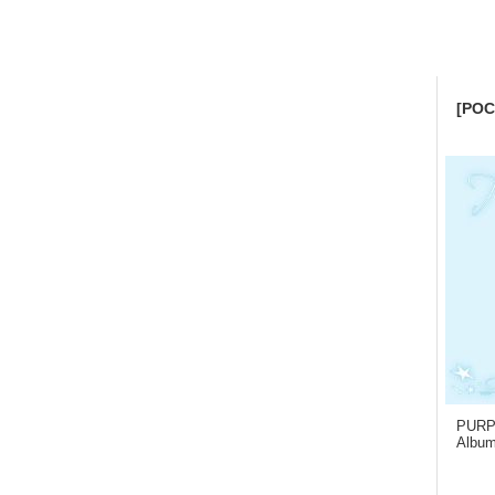
[POC
PURPL
Album