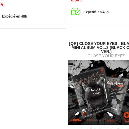
8.00
€
€
Expédié en 48h
Expédié en 48h
[QR] CLOSE YOUR EYES - B
- MINI ALBUM VOL.3 (BLACK C
VER.)
CLOSE YOUR EYES