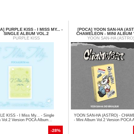
A] PURPLE KISS - I MISS MY... -
[POCA] YOON SAN-HA (AST
SINGLE ALBUM VOL.2
CHAMELEON - MINI ALBUM 
PURPLE KISS
YOON SAN-HA (ASTRO
E KISS - I Miss My... - Single
YOON SAN-HA (ASTRO) - CHA
 Vol.2 Version POCA Album...
- Mini Album Vol.2 Version POCA 
-28%