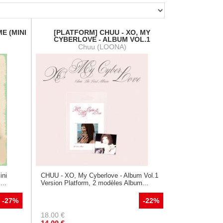
ME (MINI
[PLATFORM] CHUU - XO, MY
CYBERLOVE - ALBUM VOL.1
Chuu (LOONA)
ini
CHUU - XO, My Cyberlove - Album Vol.1
...
Version Platform, 2 modèles Album...
-27%
-22%
18.00
€