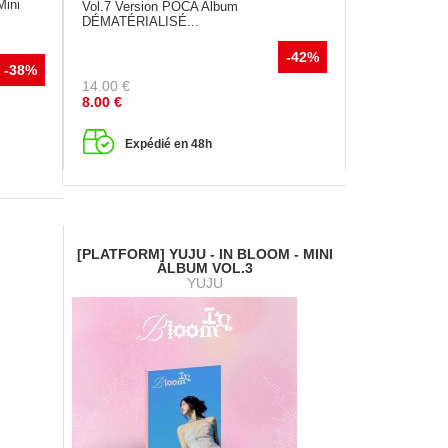
Mini
Vol.7 Version POCA Album
i
DÉMATÉRIALISÉ...
-42%
-38%
14.00
€
8.00
€
Expédié en 48h
[PLATFORM] YUJU - IN BLOOM - MINI
ALBUM VOL.3
YUJU