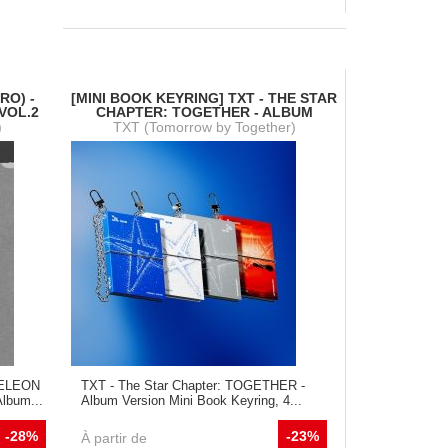
RO) -
[MINI BOOK KEYRING] TXT - THE STAR
VOL.2
CHAPTER: TOGETHER - ALBUM
)
TXT (Tomorrow by Together)
MELEON
TXT - The Star Chapter: TOGETHER -
Album...
Album Version Mini Book Keyring, 4...
-28%
-23%
À partir de