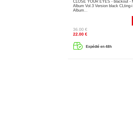
CLOSE YOUR EYES - blackout - 
Album Vol.3 Version black CLting-
Album...
36.00
€
22.00
€
Expédié en 48h