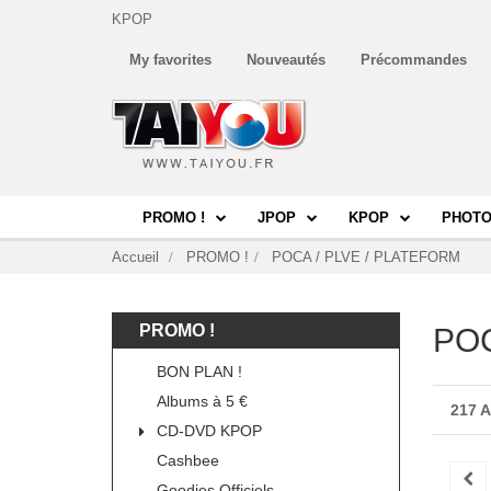
KPOP
My favorites
Nouveautés
Précommandes
PROMO !
JPOP
KPOP
PHOTO
Accueil
PROMO !
POCA / PLVE / PLATEFORM
PROMO !
POC
BON PLAN !
Albums à 5 €
217 
CD-DVD KPOP
Cashbee
Goodies Officiels