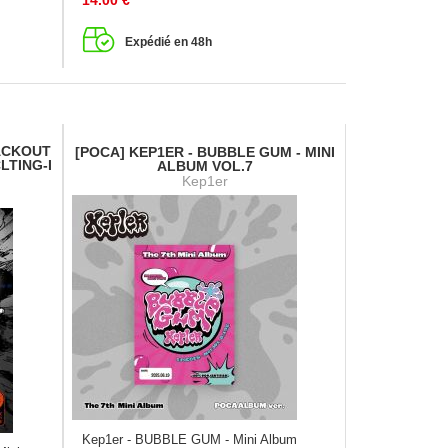
14.00
€
Expédié en 48h
LACKOUT
[POCA] KEP1ER - BUBBLE GUM - MINI
LTING-I
ALBUM VOL.7
Kep1er
Kep1er - BUBBLE GUM - Mini Album