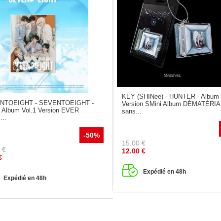
KEY (SHINee) - HUNTER - Album 
NTOEIGHT - SEVENTOEIGHT -
Version SMini Album DÉMATÉRI
e Album Vol.1 Version EVER
sans...
...
-50%
15.00
€
€
12.00
€
€
Expédié en 48h
Expédié en 48h