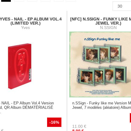
 YVES - NAIL - EP ALBUM VOL.4
[NFC] N.SSIGN - FUNKY LIKE 
(LIMITED VER.)
JEWEL VER.)
Yves
N.SSIGN
- NAIL - EP Album Vol.4 Version
n.SSign - Funky like me Version M
ed, QR Album DÉMATÉRIALISÉ
Jewel, 7 modèles (aléatoire) Album
.
-16%
11.00
€
€