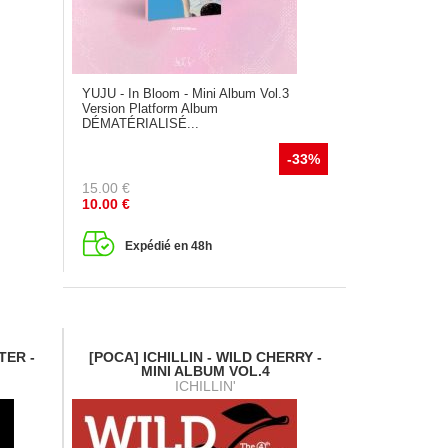
YUJU - In Bloom - Mini Album Vol.3
Version Platform Album
DÉMATÉRIALISÉ...
-33%
15.00
€
10.00
€
Expédié en 48h
TER -
[POCA] ICHILLIN - WILD CHERRY -
MINI ALBUM VOL.4
ICHILLIN'