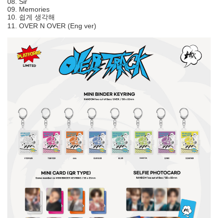
08. Sir
09. Memories
10. 쉽게 생각해
11. OVER N OVER (Eng ver)