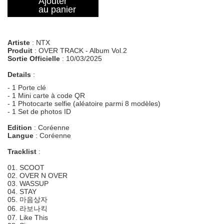
Ajouter
au panier
Artiste
: NTX
Produit
: OVER TRACK - Album Vol.2
Sortie Officielle
: 10/03/2025
Details
:
- 1 Porte clé
- 1 Mini carte à code QR
- 1 Photocarte selfie (aléatoire parmi 8 modèles)
- 1 Set de photos ID
Edition
: Coréenne
Langue
: Coréenne
Tracklist
:
01. SCOOT
02. OVER N OVER
03. WASSUP
04. STAY
05. 마음상자
06. 라보나킥
07. Like This