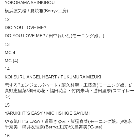
YOKOHAMA SHINKIROU
横浜蜃気楼 / 夏焼雅(Berryz工房)
12
DIO YOU LOVE ME?
DO YOU LOVE ME? / 田中れいな(モーニング娘。)
13
MC 4
MC (4)
14
KOI SURU ANGEL HEART / FUKUMURA MIZUKI
恋する?エンジェル?ハート / 譜久村聖・工藤遥(モーニング娘。)/
真野恵里菜/和田彩花・福田花音・竹内朱莉・勝田里奈(スマイレー
ジ)
15
YARUKI!IT`S EASY / MICHISHIGE SAYUMI
やる気! IT'S EASY / 道重さゆみ・飯窪春菜(モーニング娘。)/徳永
千奈美・熊井友理奈(Berryz工房)/矢島舞美(℃-ute)
16