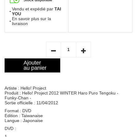
Stock disponible
Vendu et expédié par
TAI
YOU
En savoir plus sur la
livraison
Ajouter
au panier
Artiste : Hello! Project
Produit : Hello! Project 2012 WINTER Haro Puro Tengoku -
Funky-Chan -
Sortie officielle : 11/04/2012
Format : DVD
Edition : Taiwanaise
Langue : Japonaise
DVD :
1