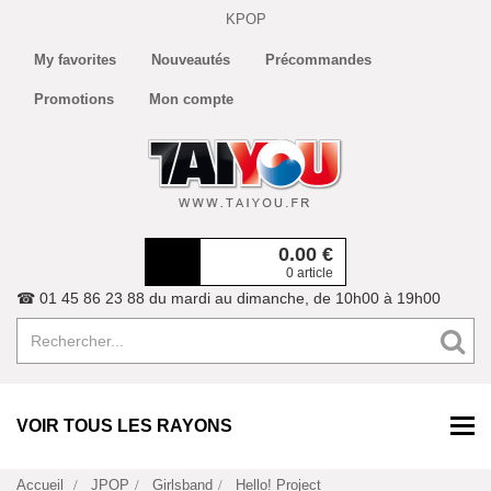
KPOP
My favorites
Nouveautés
Précommandes
Promotions
Mon compte
0.00
€
0 article
☎ 01 45 86 23 88 du mardi au dimanche, de 10h00 à 19h00
VOIR TOUS LES RAYONS
Accueil
JPOP
Girlsband
Hello! Project