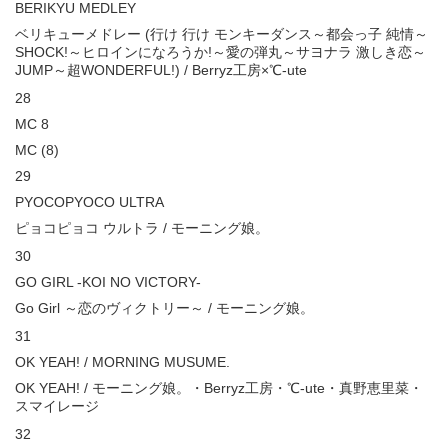
BERIKYU MEDLEY
ベリキューメドレー (行け 行け モンキーダンス～都会っ子 純情～
SHOCK!～ヒロインになろうか!～愛の弾丸～サヨナラ 激しき恋～
JUMP～超WONDERFUL!) / Berryz工房×℃-ute
28
MC 8
MC (8)
29
PYOCOPYOCO ULTRA
ピョコピョコ ウルトラ / モーニング娘。
30
GO GIRL -KOI NO VICTORY-
Go Girl ～恋のヴィクトリー～ / モーニング娘。
31
OK YEAH! / MORNING MUSUME.
OK YEAH! / モーニング娘。・Berryz工房・℃-ute・真野恵里菜・
スマイレージ
32