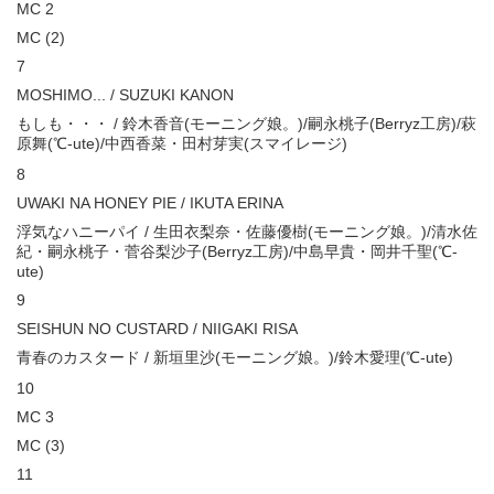
MC 2
MC (2)
7
MOSHIMO... / SUZUKI KANON
もしも・・・ / 鈴木香音(モーニング娘。)/嗣永桃子(Berryz工房)/萩
原舞(℃-ute)/中西香菜・田村芽実(スマイレージ)
8
UWAKI NA HONEY PIE / IKUTA ERINA
浮気なハニーパイ / 生田衣梨奈・佐藤優樹(モーニング娘。)/清水佐
紀・嗣永桃子・菅谷梨沙子(Berryz工房)/中島早貴・岡井千聖(℃-
ute)
9
SEISHUN NO CUSTARD / NIIGAKI RISA
青春のカスタード / 新垣里沙(モーニング娘。)/鈴木愛理(℃-ute)
10
MC 3
MC (3)
11