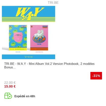
TRI.BE
TRI.BE - W.A.Y - Mini Album Vol.2 Version Photobook, 2 modèles
Bonus...
-31%
22.00
€
15.00
€
Expédié en 48h