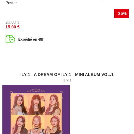
Poster...
-25%
20.00
€
15.00
€
Expédié en 48h
ILY:1 - A DREAM OF ILY:1 - MINI ALBUM VOL.1
ILY:1