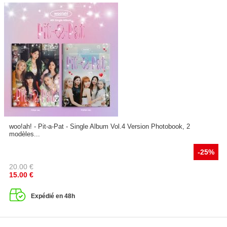
woo!ah! - Pit-a-Pat - Single Album Vol.4 Version Photobook, 2
modèles...
-25%
20.00
€
15.00
€
Expédié en 48h