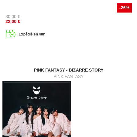
-26%
30.00
€
22.00
€
Expédié en 48h
PINK FANTASY - BIZARRE STORY
PINK FANTASY