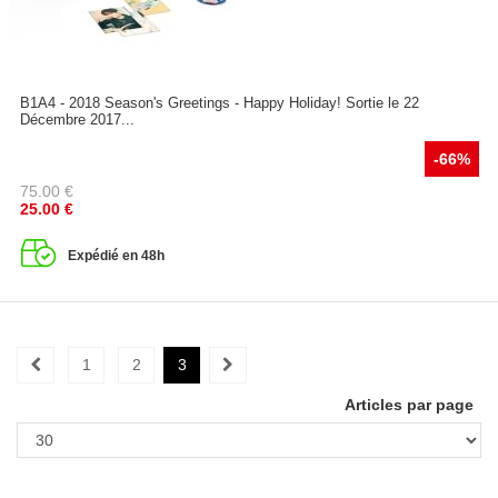
B1A4 - 2018 Season's Greetings - Happy Holiday! Sortie le 22
Décembre 2017...
-66%
75.00
€
25.00
€
Expédié en 48h
1
2
3
Articles par page