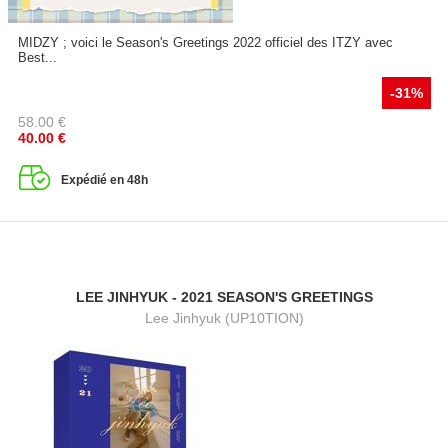
MIDZY ; voici le Season's Greetings 2022 officiel des ITZY avec
Best...
-31%
58.00
€
40.00
€
Expédié en 48h
LEE JINHYUK - 2021 SEASON'S GREETINGS
Lee Jinhyuk (UP10TION)