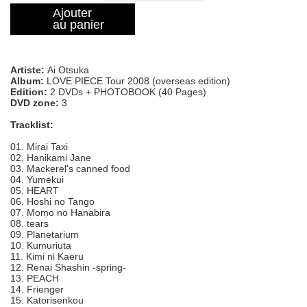
Ajouter
au panier
Artiste:
Ai Otsuka
Album:
LOVE PIECE Tour 2008 (overseas edition)
Edition:
2 DVDs + PHOTOBOOK (40 Pages)
DVD zone:
3
Tracklist:
01. Mirai Taxi
02. Hanikami Jane
03. Mackerel's canned food
04. Yumekui
05. HEART
06. Hoshi no Tango
07. Momo no Hanabira
08. tears
09. Planetarium
10. Kumuriuta
11. Kimi ni Kaeru
12. Renai Shashin -spring-
13. PEACH
14. Frienger
15. Katorisenkou