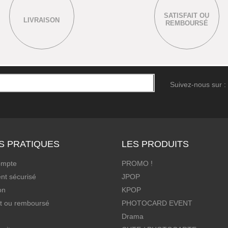
SATISFAIT OU
LIVRAISON
REMBOURSÉ
Suivez-nous sur :
S PRATIQUES
LES PRODUITS
ompte
PROMO !
nt sécurisé
JPOP
on
KPOP
it ou remboursé
PHOTOCARD EVENT
Drama