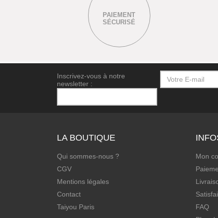
PAIEMENT
SÉCURISÉ
Inscrivez-vous à notre
newsletter :
LA BOUTIQUE
INFO
Qui sommes-nous ?
Mon c
CGV
Paieme
Mentions légales
Livrais
Contact
Satisfa
Taiyou Paris
FAQ