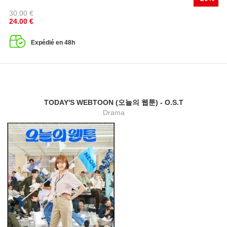
30.00
€
24.00
€
Expédié en 48h
TODAY'S WEBTOON (오늘의 웹툰) - O.S.T
Drama