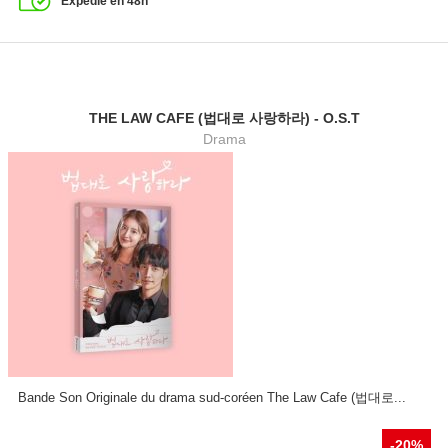
Expédié en 48h
THE LAW CAFE (법대로 사랑하라) - O.S.T
Drama
Bande Son Originale du drama sud-coréen The Law Cafe (법대로...
-20%