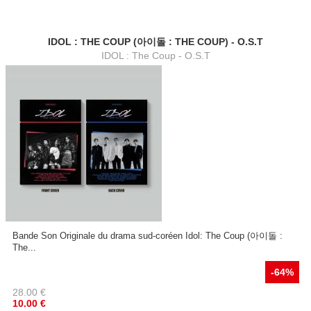
IDOL : THE COUP (아이돌 : THE COUP) - O.S.T
IDOL : The Coup - O.S.T
Bande Son Originale du drama sud-coréen Idol: The Coup (아이돌 :
The...
-64%
28.00
€
10.00
€