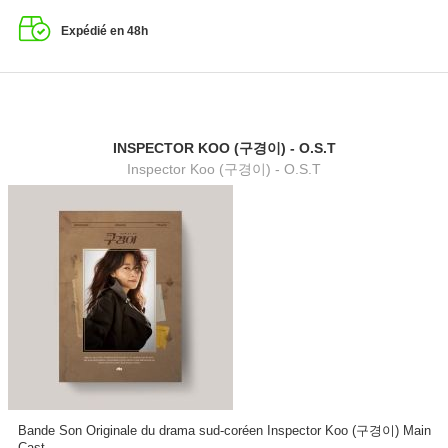
Expédié en 48h
INSPECTOR KOO (구경이) - O.S.T
Inspector Koo (구경이) - O.S.T
Bande Son Originale du drama sud-coréen Inspector Koo (구경이) Main
Cast...