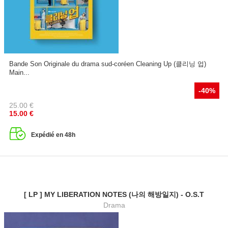
Bande Son Originale du drama sud-coréen Cleaning Up (클리닝 업)
Main...
-40%
25.00
€
15.00
€
Expédié en 48h
[ LP ] MY LIBERATION NOTES (나의 해방일지) - O.S.T
Drama