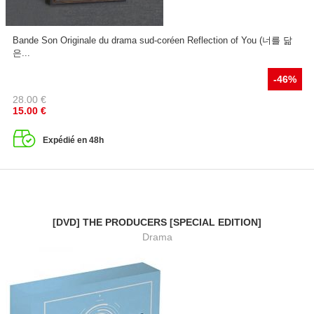
Bande Son Originale du drama sud-coréen Reflection of You (너를 닮
은...
-46%
28.00
€
15.00
€
Expédié en 48h
[DVD] THE PRODUCERS [SPECIAL EDITION]
Drama