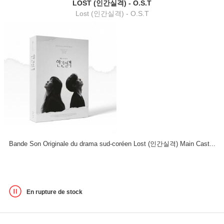
LOST (인간실격) - O.S.T
Lost (인간실격) - O.S.T
Bande Son Originale du drama sud-coréen Lost (인간실격) Main Cast...
En rupture de stock