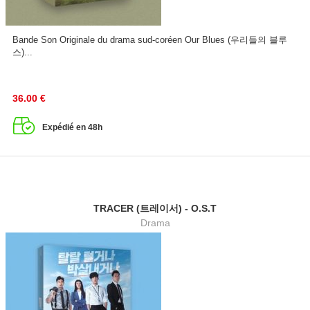
Bande Son Originale du drama sud-coréen Our Blues (우리들의 블루
스)...
36.00
€
Expédié en 48h
TRACER (트레이서) - O.S.T
Drama