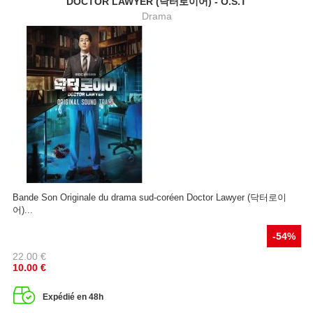
DOCTOR LAWYER (닥터로이어) - O.S.T
Drama
Bande Son Originale du drama sud-coréen Doctor Lawyer (닥터로이
어)...
-54%
22.00
€
10.00
€
Expédié en 48h