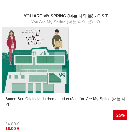
YOU ARE MY SPRING (너는 나의 봄) - O.S.T
You Are My Spring (너는 나의 봄) - O.
Bande Son Originale du drama sud-coréen You Are My Spring (너는 나
의...
-25%
24.00
€
18.00
€