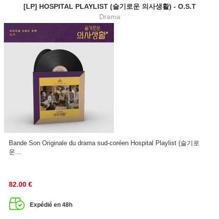
[LP] HOSPITAL PLAYLIST (슬기로운 의사생활) - O.S.T
Drama
Bande Son Originale du drama sud-coréen Hospital Playlist (슬기로
운...
82.00
€
Expédié en 48h