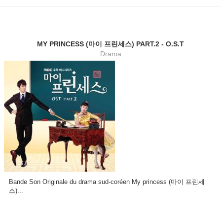
MY PRINCESS (마이 프린세스) PART.2 - O.S.T
Drama
Bande Son Originale du drama sud-coréen My princess (마이 프린세
스)...