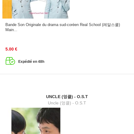
Bande Son Originale du drama sud-coréen Real School (레알스쿨)
Main...
5.00
€
Expédié en 48h
UNCLE (엉클) - O.S.T
Uncle (엉클) - O.S.T