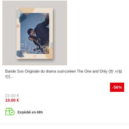
Bande Son Originale du drama sud-coréen The One and Only (한 사람
만)...
-56%
23.00
€
10.00
€
Expédié en 48h