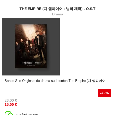
THE EMPIRE (디 엠파이어 : 법의 제국) - O.S.T
Drama
Bande Son Originale du drama sud-coréen The Empire (디 엠파이어 ...
-42%
26.00
€
15.00
€