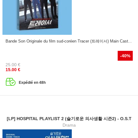
Bande Son Originale du film sud-coréen Tracer (트레이서) Main Cast...
-40%
25.00
€
15.00
€
Expédié en 48h
[LP] HOSPITAL PLAYLIST 2 (슬기로운 의사생활 시즌2) - O.S.T
Drama