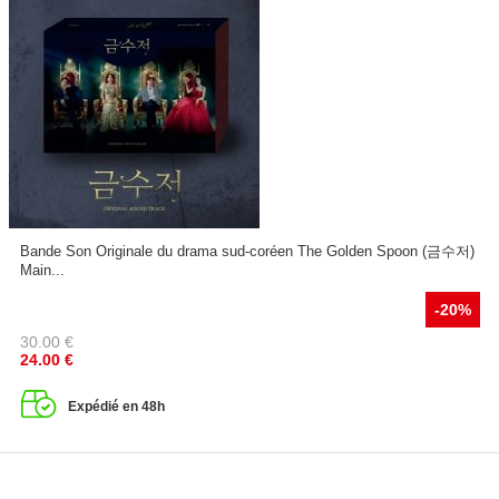
Bande Son Originale du drama sud-coréen The Golden Spoon (금수저)
Main...
-20%
30.00
€
24.00
€
Expédié en 48h