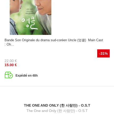
Bande Son Originale du drama sud-coréen Uncle (엉클) Main Cast
: Oh...
-31%
22.00
€
15.00
€
Expédié en 48h
THE ONE AND ONLY (한 사람만) - O.S.T
The One and Only (한 사람만) - O.S.T