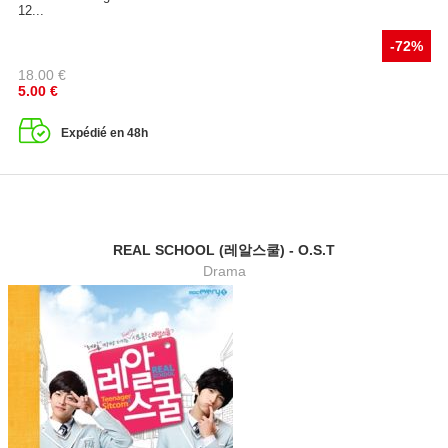
12...
-72%
18.00
€
5.00
€
Expédié en 48h
REAL SCHOOL (레알스쿨) - O.S.T
Drama