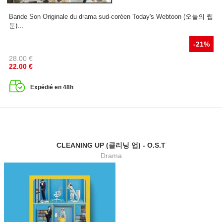
Bande Son Originale du drama sud-coréen Today's Webtoon (오늘의 웹
툰)...
-21%
28.00
€
22.00
€
Expédié en 48h
CLEANING UP (클리닝 업) - O.S.T
Drama