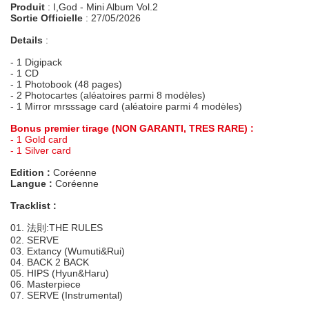
Produit
: I,God - Mini Album Vol.2
Sortie Officielle
: 27/05/2026
Details
:
- 1 Digipack
- 1 CD
- 1 Photobook (48 pages)
- 2 Photocartes (aléatoires parmi 8 modèles)
- 1 Mirror mrsssage card (aléatoire parmi 4 modèles)
Bonus premier tirage (NON GARANTI, TRES RARE) :
- 1 Gold card
- 1 Silver card
Edition :
Coréenne
Langue :
Coréenne
Tracklist :
01. 法則:THE RULES
02. SERVE
03. Extancy (Wumuti&Rui)
04. BACK 2 BACK
05. HIPS (Hyun&Haru)
06. Masterpiece
07. SERVE (Instrumental)