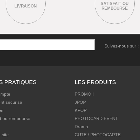
SATISFAIT OU
LIVRAISON
REMBOURSÉ
Suivez-nous sur :
S PRATIQUES
LES PRODUITS
ompte
PROMO !
nt sécurisé
JPOP
on
KPOP
it ou remboursé
PHOTOCARD EVENT
Drama
 site
CUTE / PHOTOCARTE