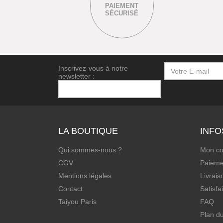
PAIEMENT
SÉCURISÉ
Inscrivez-vous à notre
newsletter :
LA BOUTIQUE
INFO
Qui sommes-nous ?
Mon c
CGV
Paieme
Mentions légales
Livrais
Contact
Satisfa
Taiyou Paris
FAQ
Plan du