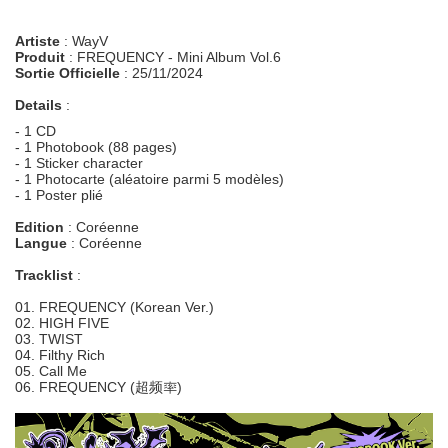
Artiste
: WayV
Produit
: FREQUENCY - Mini Album Vol.6
Sortie Officielle
: 25/11/2024
Details
:
- 1 CD
- 1 Photobook (88 pages)
- 1 Sticker character
- 1 Photocarte (aléatoire parmi 5 modèles)
- 1 Poster plié
Edition
: Coréenne
Langue
: Coréenne
Tracklist
:
01. FREQUENCY (Korean Ver.)
02. HIGH FIVE
03. TWIST
04. Filthy Rich
05. Call Me
06. FREQUENCY (超频率)