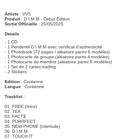
Artiste
: VVS
Produit
: D.I.M.M - Debut Edition
Sortie Officielle
: 25/05/2025
Details
:
- 1 CD
- 1 Pendentif D.I.M.M avec certificat d'authenticité
- 1 Photobook (72 pages / aléatoire parmi 6 modèles)
- 1 Photocarte de groupe (aléatoire parmi 4 modèles)
- 1 Photocarte de membre (aléatoire parmi 6 modèles)
- 1 Set de 2 cartes trading
- 2 Stickers
Edition
: Coréenne
Langue
: Coréenne
Tracklist
:
01. FREE (Intro)
02. TEA
03. FACT$
04. PURRFECT
05. NEW PHONE (Interlude)
06. D.I.M.M.
07. TOUCH IT