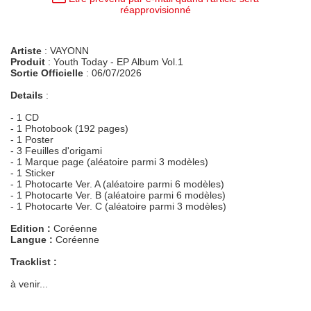
réapprovisionné
Artiste
: VAYONN
Produit
: Youth Today - EP Album Vol.1
Sortie Officielle
: 06/07/2026
Details
:
- 1 CD
- 1 Photobook (192 pages)
- 1 Poster
- 3 Feuilles d'origami
- 1 Marque page (aléatoire parmi 3 modèles)
- 1 Sticker
- 1 Photocarte Ver. A (aléatoire parmi 6 modèles)
- 1 Photocarte Ver. B (aléatoire parmi 6 modèles)
- 1 Photocarte Ver. C (aléatoire parmi 3 modèles)
Edition :
Coréenne
Langue :
Coréenne
Tracklist :
à venir...