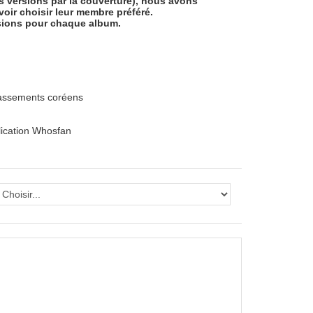
s versions par la couverture), nous avons
voir choisir leur membre préféré.
sions pour chaque album.
lassements coréens
lication
Whosfan