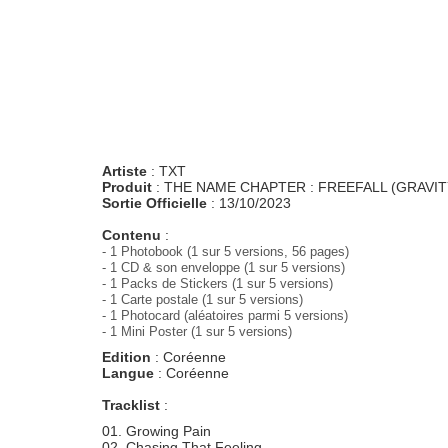
Artiste
: TXT
Produit
: THE NAME CHAPTER : FREEFALL (GRAVITY
Sortie Officielle
: 13/10/2023
Contenu
:
- 1 Photobook (1 sur 5
versions
, 56 pages)
- 1 CD & son enveloppe (1 sur 5 versions)
- 1 Packs de Stickers (1 sur 5 versions)
- 1 Carte postale (1 sur 5
versions
)
- 1 Photocard (aléatoires parmi 5
versions
)
- 1 Mini Poster (1 sur 5
versions
)
Edition
: Coréenne
Langue
: Coréenne
Tracklist
:
01. Growing Pain
02. Chasing That Feeling