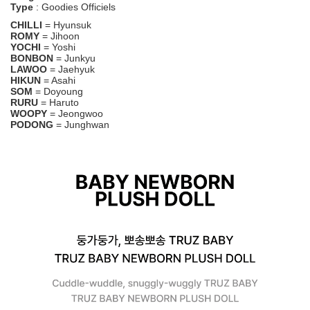
Type
: Goodies Officiels
CHILLI
= Hyunsuk
ROMY
= Jihoon
YOCHI
= Yoshi
BONBON
= Junkyu
LAWOO
= Jaehyuk
HIKUN
= Asahi
SOM
= Doyoung
RURU
= Haruto
WOOPY
= Jeongwoo
PODONG
= Junghwan