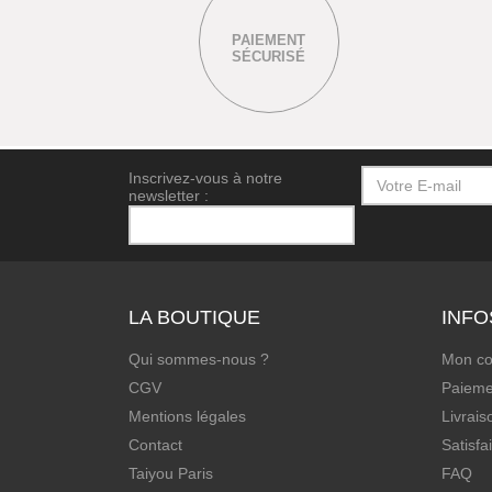
PAIEMENT
SÉCURISÉ
Inscrivez-vous à notre
newsletter :
LA BOUTIQUE
INFO
Qui sommes-nous ?
Mon c
CGV
Paieme
Mentions légales
Livrais
Contact
Satisfa
Taiyou Paris
FAQ