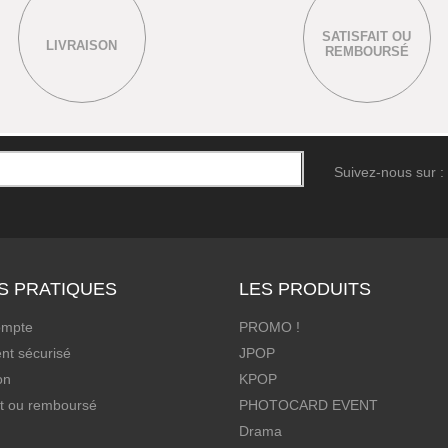
SATISFAIT OU
LIVRAISON
REMBOURSÉ
Suivez-nous sur :
S PRATIQUES
LES PRODUITS
ompte
PROMO !
nt sécurisé
JPOP
on
KPOP
it ou remboursé
PHOTOCARD EVENT
Drama