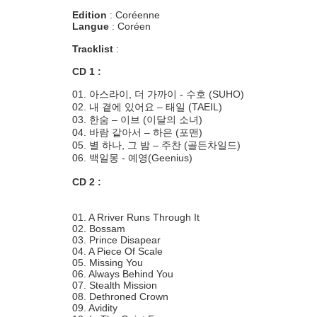
Edition
: Coréenne
Langue
: Coréen
Tracklist
:
CD 1 :
01. 아스라이, 더 가까이 - 수호 (SUHO)
02. 내 곁에 있어요 – 태일 (TAEIL)
03. 한숨 – 이브 (이달의 소녀)
04. 바람 같아서 – 하은 (포맨)
05. 별 하나, 그 밤 – 주찬 (골든차일드)
06. 백일몽 - 예영(Geenius)
CD 2 :
01. A Rriver Runs Through It
02. Bossam
03. Prince Disapear
04. A Piece Of Scale
05. Missing You
06. Always Behind You
07. Stealth Mission
08. Dethroned Crown
09. Avidity