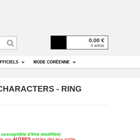
0.00
€
0 article
FFICIELS
MODE CORÉENNE
O CHARACTERS - RING
susceptible d'être modifiée)
oir vos
AUTRES
articles dès leur sortie