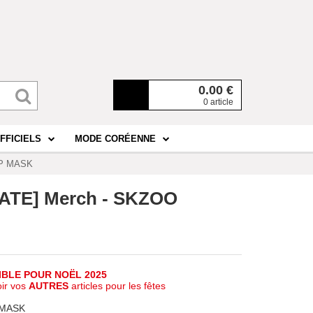
0.00
€
0 article
FFICIELS
MODE CORÉENNE
EEP MASK
brATE] Merch - SKZOO
IBLE POUR NOËL 2025
oir vos
AUTRES
articles pour les fêtes
P MASK