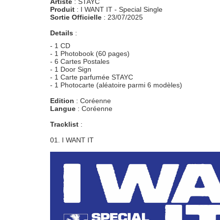
Artiste
: STAYC
Produit
: I WANT IT - Special Single
Sortie Officielle
: 23/07/2025
Details
:
- 1 CD
- 1 Photobook (60 pages)
- 6 Cartes Postales
- 1 Door Sign
- 1 Carte parfumée STAYC
- 1 Photocarte (aléatoire parmi 6 modèles)
Edition
: Coréenne
Langue
: Coréenne
Tracklist
:
01. I WANT IT