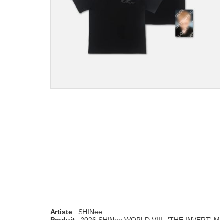
Artiste
: SHINee
Produit
: 2026 SHINee WORLD VIII : 'THE INVERT' M