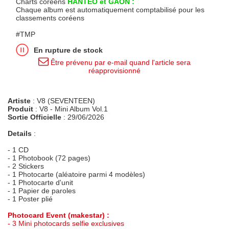
Charts coréens
HANTEO et GAON :
Chaque album est automatiquement comptabilisé pour les
classements coréens
#TMP
En rupture de stock
Être prévenu par e-mail quand l'article sera
réapprovisionné
Artiste
: V8 (SEVENTEEN)
Produit
: V8 - Mini Album Vol.1
Sortie Officielle
: 29/06/2026
Details
:
- 1 CD
- 1 Photobook (72 pages)
- 2 Stickers
- 1 Photocarte (aléatoire parmi 4 modèles)
- 1 Photocarte d'unit
- 1 Papier de paroles
- 1 Poster plié
Photocard Event (makestar) :
- 3 Mini photocards selfie exclusives