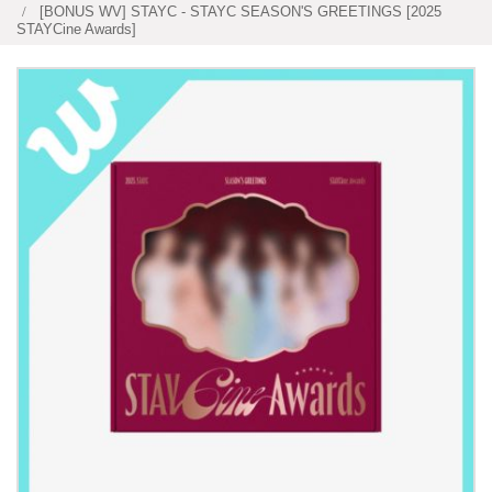
[BONUS WV] STAYC - STAYC SEASON'S GREETINGS [2025
STAYCine Awards]