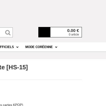
0.00
€
0 article
FFICIELS
MODE CORÉENNE
te [HS-15]
des cartes KPOP)