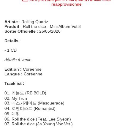
réapprovisionné
Artiste
: Rolling Quartz
Produit
: Roll the dice - Mini Album Vol.3
Sortie Officielle
: 26/05/2026
Details
:
- 1 CD
détails à venir...
Edition :
Coréenne
Langue :
Coréenne
Tracklist :
01. 리볼드 (RE.BOLD)
02. My Trun
03. 매스커레이드 (Masquerade)
04. 로맨티스트 (Romantist)
05. 매워
06. Roll the dice (Feat. Lee Siyeon)
07. Roll the dice (Ja Young Vox Ver.)