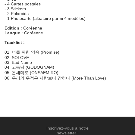
- 4 Cartes postales
- 3 Stickers
- 2 Polaroids
- 1 Photocarte (aléatoire parmi 4 modèles)
Edition :
Coréenne
Langue :
Coréenne
Tracklist :
01. 너를 위한 약속 (Promise)
02. SOLOVE
03. Bad Name
04. 고독남 (GODOGNAM)
05. 온새미로 (ONSAEMIRO)
06. 우리의 우정은 사랑보다 강하다 (More Than Love)
Inscrivez-vous à notre
newsletter :