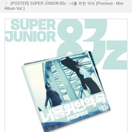
[POSTER] SUPER JUNIOR-83z - 너를 위한 약속 (Promise) - Mini
Album Vol.1