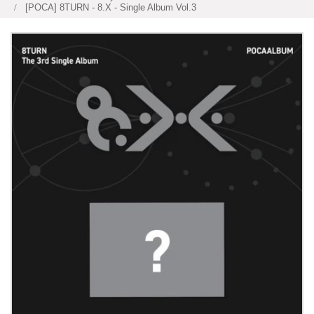
[POCA] 8TURN - 8.X - Single Album Vol.3