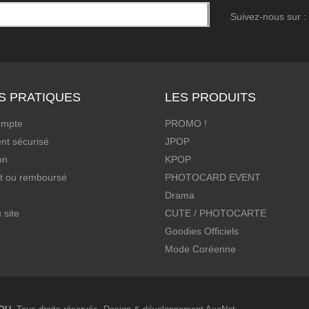
Suivez-nous sur :
S PRATIQUES
LES PRODUITS
ompte
PROMO !
nt sécurisé
JPOP
on
KPOP
it ou remboursé
PHOTOCARD EVENT
Drama
 site
CUTE / PHOTOCARTE
Goodies Officiels
Mode Coréenne