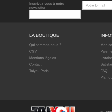
Inscrivez-vous à notre
newsletter :
LA BOUTIQUE
INFO
Qui sommes-nous ?
Mon c
CGV
Paieme
Mentions légales
Livrais
Contact
Satisfa
Taiyou Paris
FAQ
Plan du