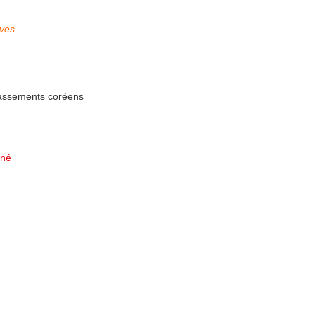
ves.
lassements coréens
nné