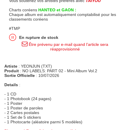
Vous soutenez vos artistes préférés avec
TAIYOU
Charts coréens
HANTEO et GAON :
Chaque album est automatiquement comptabilisé pour les
classements coréens
#TMP
En rupture de stock
Être prévenu par e-mail quand l'article sera
réapprovisionné
Artiste
: YEONJUN (TXT)
Produit
: NO LABELS: PART 02 - Mini Album Vol.2
Sortie Officielle
: 10/07/2026
Details
:
- 1 CD
- 1 Photobook (24 pages)
- 1 Poster
- 1 Poster de paroles
- 2 Cartes postales
- 1 Set de 5 stickers
- 1 Photocarte (aléatoire parmi 5 modèles)