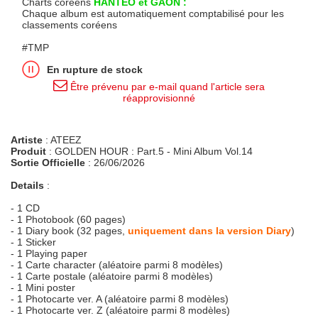
Charts coréens
HANTEO et GAON :
Chaque album est automatiquement comptabilisé pour les
classements coréens
#TMP
En rupture de stock
Être prévenu par e-mail quand l'article sera
réapprovisionné
Artiste
: ATEEZ
Produit
: GOLDEN HOUR : Part.5 - Mini Album Vol.14
Sortie Officielle
: 26/06/2026
Details
:
- 1 CD
- 1 Photobook (60 pages)
- 1 Diary book (32 pages,
uniquement dans la version Diary
)
- 1 Sticker
- 1 Playing paper
- 1 Carte character (aléatoire parmi 8 modèles)
- 1 Carte postale (aléatoire parmi 8 modèles)
- 1 Mini poster
- 1 Photocarte ver. A (aléatoire parmi 8 modèles)
- 1 Photocarte ver. Z (aléatoire parmi 8 modèles)