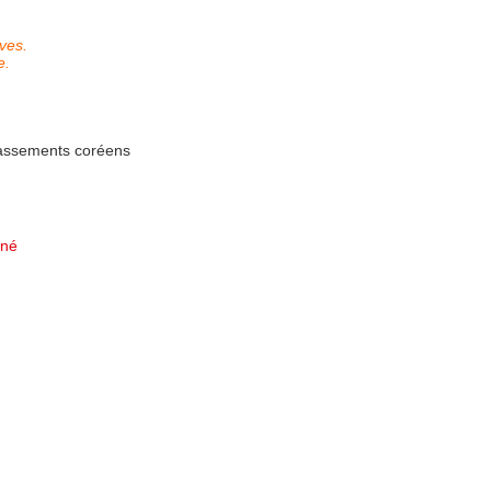
ves.
e.
lassements coréens
nné