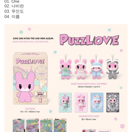
01. One
02. 나비란
03. 무인도
04. 이름