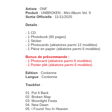
Artiste
: ONF
Produit
: UNBROKEN - Mini Album Vol. 9
Sortie Officielle
: 11/11/2025
Details
:
- 1 CD
- 1 Photobook (80 pages)
- 1 Sticker
- 2 Photocards (aléatoires parmi 12 modèles)
- 1 Piéce en papier (aléatoire parmi 6 modèles)
Bonus de précommande :
- 1 Photocard (aléatoire parmi 6 modèles)
- 1 Poster plié (aléatoire parmi 6 modèles)
Edition
: Coréenne
Langue
: Coréenne
Tracklist
:
01. Put It Back
02. Broken Map
03. Moonlight Festa
04. New Dawn
05. I Found You In Heaven