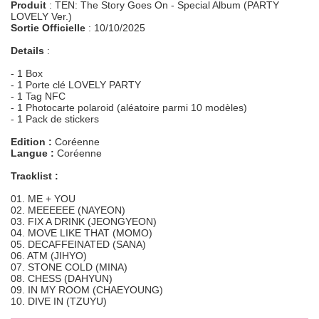
Produit
: TEN: The Story Goes On - Special Album (PARTY
LOVELY Ver.)
Sortie Officielle
: 10/10/2025
Details
:
- 1 Box
- 1 Porte clé LOVELY PARTY
- 1 Tag NFC
- 1 Photocarte polaroid (aléatoire parmi 10 modèles)
- 1 Pack de stickers
Edition :
Coréenne
Langue :
Coréenne
Tracklist :
01. ME + YOU
02. MEEEEEE (NAYEON)
03. FIX A DRINK (JEONGYEON)
04. MOVE LIKE THAT (MOMO)
05. DECAFFEINATED (SANA)
06. ATM (JIHYO)
07. STONE COLD (MINA)
08. CHESS (DAHYUN)
09. IN MY ROOM (CHAEYOUNG)
10. DIVE IN (TZUYU)