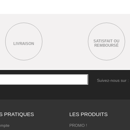
SATISFAIT OU
LIVRAISON
REMBOURSÉ
Suivez-nous sur :
S PRATIQUES
LES PRODUITS
ompte
PROMO !