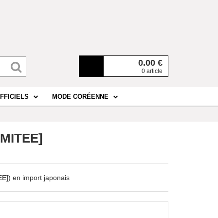
0.00
€
0 article
FFICIELS
MODE CORÉENNE
LIMITEE]
EE]) en import japonais