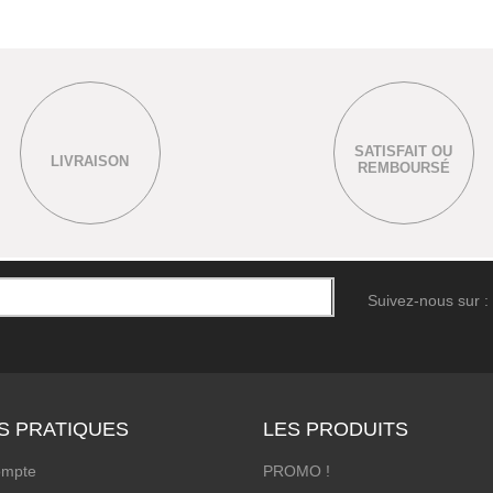
SATISFAIT OU
LIVRAISON
REMBOURSÉ
Suivez-nous sur :
S PRATIQUES
LES PRODUITS
ompte
PROMO !