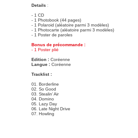
Details
:
- 1 CD
- 1 Photobook (44 pages)
- 1 Polaroid (aléatoire parmi 3 modèles)
- 1 Photocarte (aléatoire parmi 3 modèles)
- 1 Poster de paroles
Bonus de précommande :
- 1 Poster plié
Edition :
Coréenne
Langue :
Coréenne
Tracklist :
01. Borderline
02. So Good
03. Stealin’ Air
04. Domino
05. Lazy Day
06. Late Night Drive
07. Howling