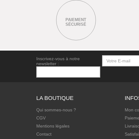
PAIEMENT
SÉCURISÉ
Inscrivez-vous à notre
newsletter :
LA BOUTIQUE
INFO
Qui sommes-nous ?
Mon c
CGV
Paieme
Mentions légales
Livrais
Contact
Satisfa