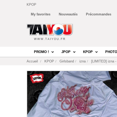
KPOP
My favorites
Nouveautés
Précommandes
PROMO !
JPOP
KPOP
PHOTO
Accueil
KPOP
Girlsband
izna
[LIMITED] izna -