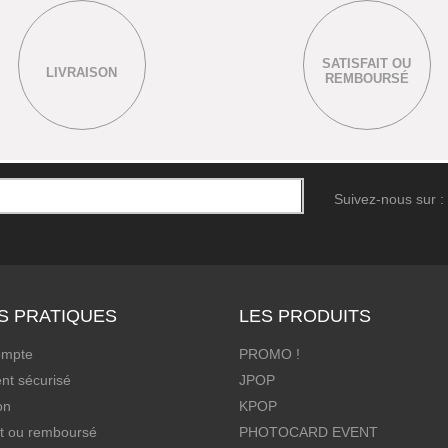
SATISFAIT OU
LIVRAISON
REMBOURSÉ
Suivez-nous sur :
S PRATIQUES
LES PRODUITS
ompte
PROMO !
nt sécurisé
JPOP
on
KPOP
it ou remboursé
PHOTOCARD EVENT