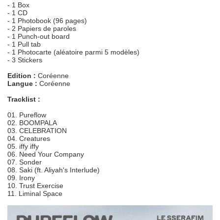
- 1 Box
- 1 CD
- 1 Photobook (96 pages)
- 2 Papiers de paroles
- 1 Punch-out board
- 1 Pull tab
- 1 Photocarte (aléatoire parmi 5 modèles)
- 3 Stickers
Edition :
Coréenne
Langue :
Coréenne
Tracklist :
01. Pureflow
02. BOOMPALA
03. CELEBRATION
04. Creatures
05. iffy iffy
06. Need Your Company
07. Sonder
08. Saki (ft. Aliyah's Interlude)
09. Irony
10. Trust Exercise
11. Liminal Space