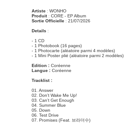
Artiste
: WONHO
Produit
: CORE - EP Album
Sortie Officielle
: 21/07/2026
Details
:
- 1 CD
- 1 Photobook (16 pages)
- 1 Photocarte (aléatoire parmi 4 modèles)
- 1 Mini Poster plié (aléatoire parmi 2 modèles)
Edition :
Coréenne
Langue :
Coréenne
Tracklist :
01. Answer
02. Don’t Wake Me Up!
03. Can’t Get Enough
04. Summer Blue
05. Down
06. Test Drive
07. Promises (Feat. 브라더수)