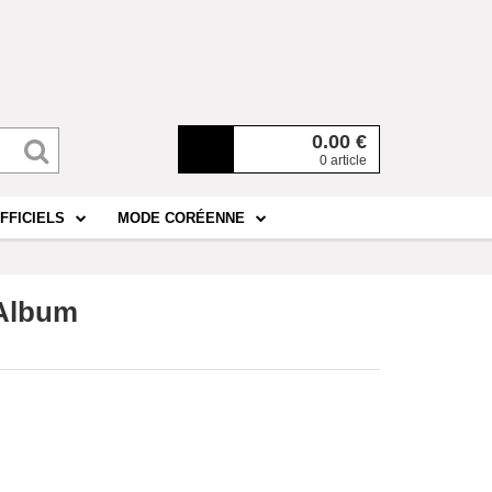
0.00
€
0 article
FFICIELS
MODE CORÉENNE
Album