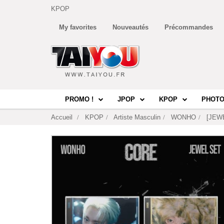
KPOP
My favorites
Nouveautés
Précommandes
PROMO !
JPOP
KPOP
PHOTO
Accueil
KPOP
Artiste Masculin
WONHO
[JEW