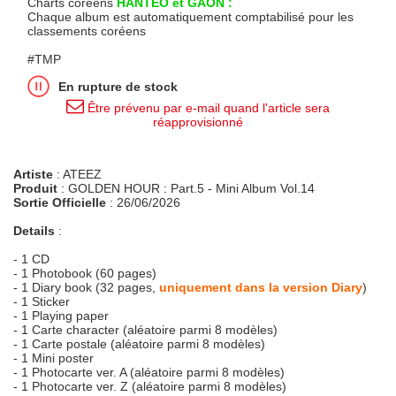
Charts coréens
HANTEO et GAON :
Chaque album est automatiquement comptabilisé pour les
classements coréens
#TMP
En rupture de stock
Être prévenu par e-mail quand l'article sera
réapprovisionné
Artiste
: ATEEZ
Produit
: GOLDEN HOUR : Part.5 - Mini Album Vol.14
Sortie Officielle
: 26/06/2026
Details
:
- 1 CD
- 1 Photobook (60 pages)
- 1 Diary book (32 pages,
uniquement dans la version Diary
)
- 1 Sticker
- 1 Playing paper
- 1 Carte character (aléatoire parmi 8 modèles)
- 1 Carte postale (aléatoire parmi 8 modèles)
- 1 Mini poster
- 1 Photocarte ver. A (aléatoire parmi 8 modèles)
- 1 Photocarte ver. Z (aléatoire parmi 8 modèles)